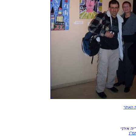
 האתר
ה אירני
מ"נ